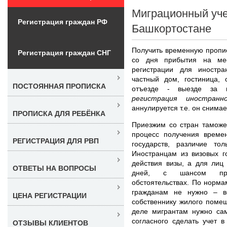
Миграционный уче
Регистрация граждан РФ
Башкортостане
Получить временную пропис
Регистрация граждан СНГ
со дня прибытия на мес
регистрации для иностра
частный дом, гостиница, 
ПОСТОЯННАЯ ПРОПИСКА
отъезде - выезде за
регистрация иностран
аннулируется т.е. он снимае
ПРОПИСКА ДЛЯ РЕБЁНКА
Приезжим со стран таможе
процесс получения времен
РЕГИСТРАЦИЯ ДЛЯ РВП
государств, различие то
Иностранцам из визовых г
действия визы, а для лиц
ОТВЕТЫ НА ВОПРОСЫ
дней, с шансом прол
обстоятельствах. По норм
гражданам не нужно – в
ЦЕНА РЕГИСТРАЦИИ
собственнику жилого поме
деле мигрантам нужно сам
согласного сделать учет в
ОТЗЫВЫ КЛИЕНТОВ